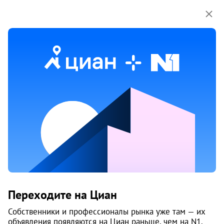
Мы используем куки-файлы.
Соглашение об
использовании
2
121 250
за м
Жилой комплекс «Сонтар»
Переходите на Циан
Сдается в IV-2028 г.
Собственники и профессионалы рынка уже там — их
2
Студия
от 26 м
4 350 000
объявления появляются на Циан раньше, чем на N1.