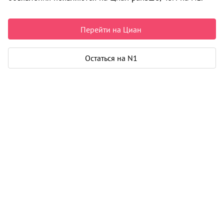
2
1-к
от 36 м
5 900 000
2
2-к
от 43 м
6 800 000
2
3-к
от 65 м
8 400 000
Перейти на Циан
Остаться на N1
Жилой комплекс «Добро.ДОК»
Сдается в I-2030 г.