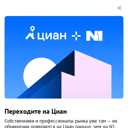
Мы используем куки-файлы.
Соглашение об
использовании
25 апр
Обн. 16 июля
1
Продам 1-к, Ветеранов труда, 9а
Переходите на Циан
Центральный район, СМП
Жилой комплекс «На Ватутина»
Собственники и профессионалы рынка уже там — их
Тюмень
объявления появляются на Циан раньше, чем на N1.