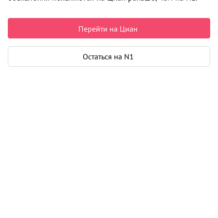
4 650 000 ₽
145 313 ₽ за м²
Перейти на Циан
Чистая продажа
Рассчитать ипотеку
Остаться на N1
Квартира
Общая площадь
32 м²
Жилая площадь
17 м²
Площадь кухни
8 м²
Балкон
1
Дом
Год постройки
2021
Этаж
7 из 17
Материал дома
бетонные блоки - монолит