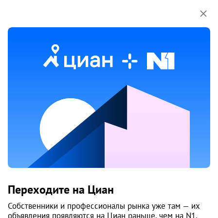
Мы используем куки-файлы.
Соглашение об
использовании
ОКЛАНД (OK!LAND)
Тюмень
Срок сдачи
I-2025 г.
Построено домов
4
Класс
комфорт
Материал
кирпич - монолит
Цены на квартиры
2
95 738
/м
От застройщика
Все
Переходите на Циан
2
1-к студии от 27 м
Собственники и профессионалы рынка уже там — их
1
4 100 000
объявления появляются на Циан раньше, чем на N1.