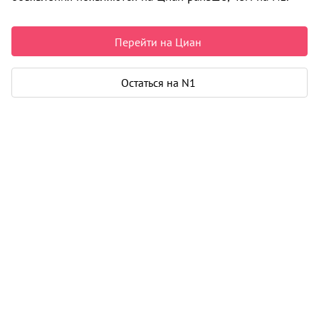
2
1-к от 37 м
3
4 050 000
Перейти на Циан
2
2-к от 52 м
6
Остаться на N1
6 300 000
2
3-к от 65 м
2
8 200 000
Описание
Жилой квартал OKLAND расположен вблизи
Западносибирской улицы города Тюмень, в районе
озера Песьяное и пруда Чистый. Строительство ведет
Специализированный застройщик «Родина», ООО.
Локация жилого комплекса подойдет для тех,
Подробнее