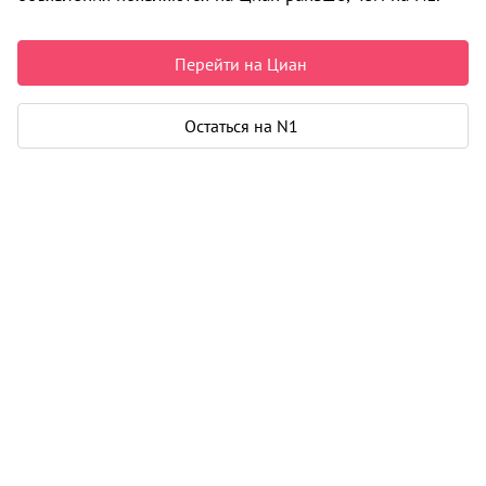
2
1-к от 34 м
30
4 440 000
Перейти на Циан
2
2-к от 51 м
33
Остаться на N1
5 915 000
Описание
Масштабный жилой квартал для городских
супергероев. Он устремится ввысь не только своими
21-этажными башнями, но и уровнем комфорта.
В проекте нового жилого квартала — закрытые
зеленые дворы, игровой и спортивный плейхаб,
пешеходный бу
Подробнее
i