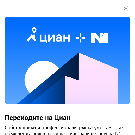
Мы используем куки-файлы.
Соглашение об
использовании
SuperSky (Суперский)
Тюмень
Срок сдачи
II-2025 г.
Построено домов
1
Класс
эконом
Материал
кирпич - монолит
Цены на квартиры
2
115 753
/м
От застройщика
Все
Переходите на Циан
2
1-к студии от 22 м
Собственники и профессионалы рынка уже там — их
5
2 990 000
объявления появляются на Циан раньше, чем на N1.