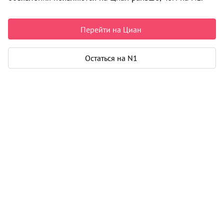
Срок сдачи
II-2028 г.
Перейти на Циан
Построено домов
0 из 1
Класс
бизнес
Остаться на N1
Материал
кирпич - монолит
Цены на квартиры
2
176 733
/м
От застройщика
Все
2
1-к студии от 26 м
5
6 470 000
2
1-к от 40 м
15
8 529 000
2
2-к от 62 м
13
11 736 000