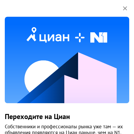
Мы используем куки-файлы.
Соглашение об
использовании
1 / 4
Жилой комплекс «ТЕМПЛИН»
Переходите на Циан
Центральный район
Собственники и профессионалы рынка уже там — их
Тюмень
объявления появляются на Циан раньше, чем на N1.